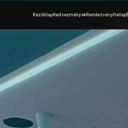
Kezdőlap
Kedvezmények
Rendezvény
Itallap