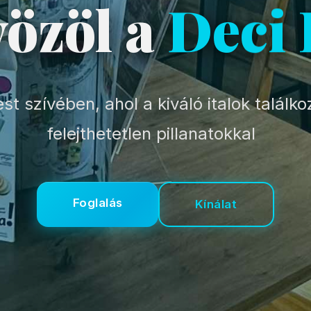
özöl a
Deci
t szívében, ahol a kiváló italok találk
felejthetetlen pillanatokkal
Foglalás
Kínálat