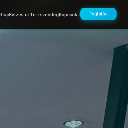
Foglalás
Étlap
Kvízestek
Törzsvendég
Kapcsolat