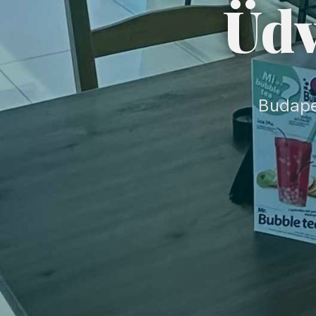
Üdv
Budapes